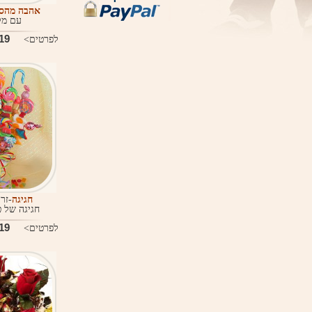
אהבה מהס
עם מל
9 ₪
לפרטים>
חגיגה
-זר
חגיגה של 
9 ₪
לפרטים>