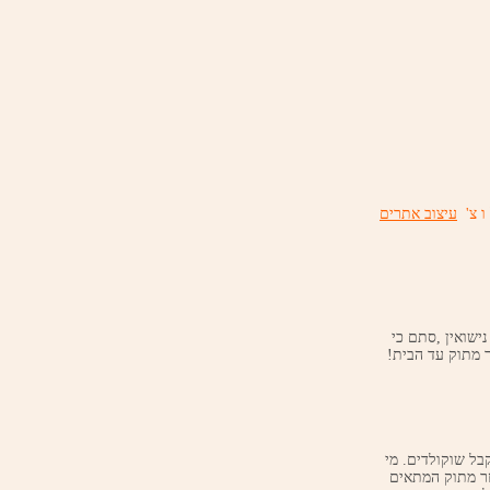
ו צ'
עיצוב אתרים
י נישואין ,סתם כי
 מתוק עד הבית!
הנאות החיים הגדולות ביותר : 1.לקבל מתנות 2.וכמובן לקבל שוקולדים. מי
זר מתוק המתאים