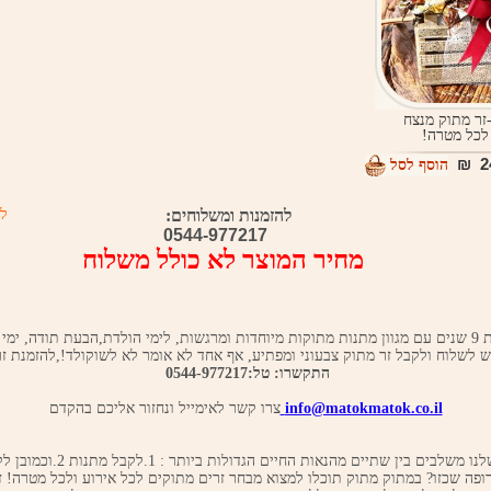
זר מתוק מנצח
לכל מטרה!
24
הוסף לסל
להזמנות ומשלוחים:
ל 
0544-977217
מחיר המוצר לא כולל משלוח
מתוק מתוק חוגגת 9 שנים עם מגוון מתנות מתוקות מיוחדות ומרגשות, לימי הולדת,הבעת תודה, ימ
לשלוח ולקבל זר מתוק צבעוני ומפתיע, אף אחד לא אומר לא לשוקולד!,להזמנת זר
התקשרו: טל:0544-977217
info@matokmatok.co.il
צרו קשר לאימייל ונחזור אליכם בהקדם
הזרים המתוקים שלנו משלבים בין שתיים מ
רופה שכזו? במתוק מתוק תוכלו למצוא מבחר זרים מתוקים לכל אירוע ולכל מטרה! 