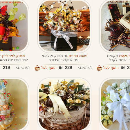
ד-מארז
מקסים
טעם החיים-
זר מתוק וקלאסי
מתוק למהדרין
-ש
 ישמח לקבל
עם שוקולד איכותי
לצד סוכריות חמאה
219 ₪
229 ₪
23
הוסף לסל
לפרטים>
הוסף לסל
לפרטים>