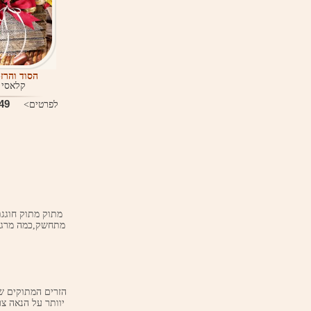
הסוד והרז
-
קלאסי 
9 ₪
לפרטים>
מתחשק,כמה מרגש 
יוותר על הנאה צ