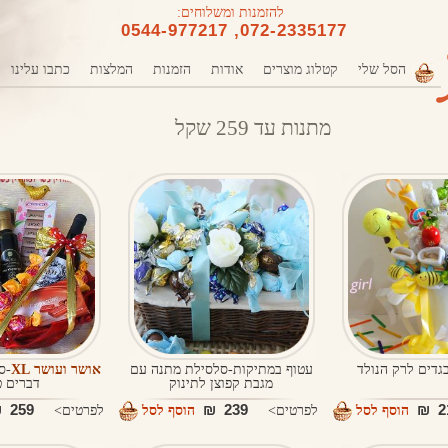
להזמנות ומשלוחים:
072-2335177, 0544-977217
הסל שלי
קטלוג מוצרים
אודות
הזמנות
המלצות
כתבו עלינו
מתנות עד 259 שקל
גדים לרק הנולד
עטוף במתיקות-סלסילת מתנה עם
אושר ועושר XL
-ס
מגבת קפוצן לתינוק
דברים ט
259 ₪
239 ₪
21
הוסף לסל
לפרטים>
הוסף לסל
לפרטים>