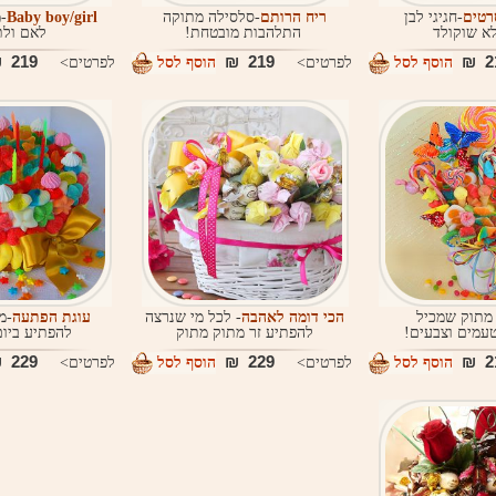
רטים
-חגיגי לבן
ריח הרותם
-סלסילה מתוקה
Baby boy/girl
-
א שוקולד
התלהבות מובטחת!
לאם ולת
219 ₪
219 ₪
21
הוסף לסל
לפרטים>
הוסף לסל
לפרטים>
 מתוק שמכיל
הכי דומה לאהבה
- לכל מי שנרצה
עוגת הפתעה
-מ
טעמים וצבעים!
להפתיע זר מתוק מתוק
להפתיע ביום
229 ₪
229 ₪
21
הוסף לסל
לפרטים>
הוסף לסל
לפרטים>