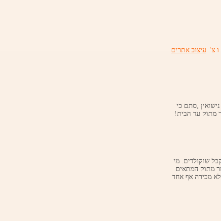
ו צ'
עיצוב אתרים
י נישואין ,סתם כי
 מתוק עד הבית!
הנאות החיים הגדולות ביותר : 1.לקבל מתנות 2.וכמובן לקבל שוקולדים. מי
זר מתוק המתאים
לא מכירה אף אחד