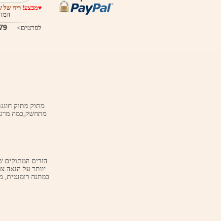
♥מבצע!
ריח של ש
המון
9 ₪
לפרטים>
מתחשק,כמה מרגש 
יוותר על הנאה צ
כמתנה רומנטית, מ