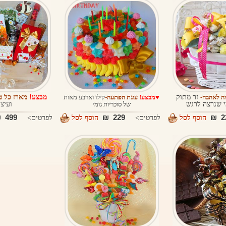
מה לאהבה-
זר מתוק
♥מבצע!
עוגת הפתעה
-
קילו וארבע מאות
מבצע!
מארז כל ט
י שנרצה לרגש
של סוכריות גומי
ועיצו
499 ₪
229 ₪
22
הוסף לסל
לפרטים>
הוסף לסל
לפרטים>