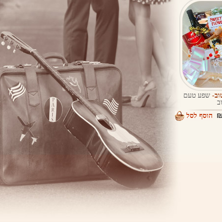
וב-
שפע טעם
ב
הוסף לסל