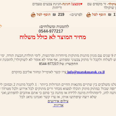
וקולד
-
זר מקסים עם
♥מבצע!
חגיגה-
חגיגת צבעים טעמים
 שוקולד
וריחות
219 ₪
17
הוסף לסל
לפרטים>
הוסף לסל
להזמנות ומשלוחים:
ל 
0544-977217
מחיר המוצר לא כולל משלוח
מתוק מתוק חוגגת 9 שנים עם מגוון מתנות מתוקות מיוחדות ומרגשות, לימי הולדת,הבעת תודה, ימ
לשלוח ולקבל זר מתוק צבעוני ומפתיע, אף אחד לא אומר לא לשוקולד!,להזמנת זר
התקשרו: טל:0544-977217
info@matokmatok.co.il
צרו קשר לאימייל ונחזור אליכם בהקדם
הזרים המתוקים שלנו משלבים בין שתיים מ
רופה שכזו? במתוק מתוק תוכלו למצוא מבחר זרים מתוקים לכל אירוע ולכל מטרה! 
תנה לחג, ליומהולדת מתנה ללידה או מתנה כך סתם כי אתם אוהבים להפתיע,ואני 
שלא רוצה שיפתיעו אותו, אז צרו קשר ואנחנו נדאג לכל
צילום אירועים
אריזות