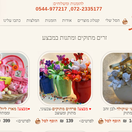
להזמנות ומשלוחים:
072-2335177, 0544-977217
הסל שלי
קטלוג מוצרים
אודות
הזמנות
המלצות
כתבו עלינו
זרים מתוקים ומתנות במבצע
גי שוקולד
-לבן זהב
♥
מבצע!
פרחים מתוקים
-צבעוני,
♥
מבצע!
מארז ליול
מתוק
מתוק ומעוצב
וממתק
399 ₪
139 ₪
14
הוסף לסל
לפרטים>
הוסף לסל
לפרטים>