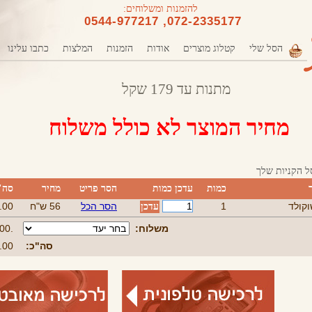
להזמנות ומשלוחים:
072-2335177, 0544-977217
הסל שלי
קטלוג מוצרים
אודות
הזמנות
המלצות
כתבו עלינו
מתנות עד 179 שקל
מחיר המוצר לא כולל משלוח
ל הקניות שלך
ר
כמות
עדכן כמות
הסר פריט
מחיר
סה"
וקולד
1
הסר הכל
56 ש"ח
56.00
משלוח:
.00 ש"ח
סה"כ:
56.00