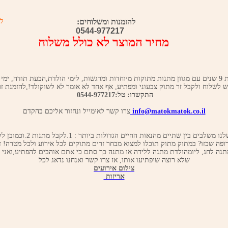
להזמנות ומשלוחים:
ל 
0544-977217
מחיר המוצר לא כולל משלוח
מתוק מתוק חוגגת 9 שנים עם מגוון מתנות מתוקות מיוחדות ומרגשות, לימי הולדת,הבעת תודה, ימ
לשלוח ולקבל זר מתוק צבעוני ומפתיע, אף אחד לא אומר לא לשוקולד!,להזמנת זר
התקשרו: טל:0544-977217
info@matokmatok.co.il
צרו קשר לאימייל ונחזור אליכם בהקדם
הזרים המתוקים שלנו משלבים בין שתיים מ
רופה שכזו? במתוק מתוק תוכלו למצוא מבחר זרים מתוקים לכל אירוע ולכל מטרה! 
תנה לחג, ליומהולדת מתנה ללידה או מתנה כך סתם כי אתם אוהבים להפתיע,ואני 
שלא רוצה שיפתיעו אותו, אז צרו קשר ואנחנו נדאג לכל
צילום אירועים
אריזות