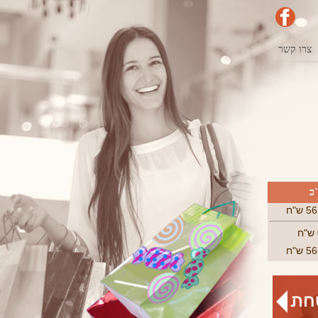
צרו קשר
כ
 ש"ח
 ש"ח