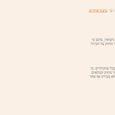
ו צ'
עיצוב אתרים
י נישואין ,סתם כי
 מתוק עד הבית!
הנאות החיים הגדולות ביותר : 1.לקבל מתנות 2.וכמובן לקבל שוקולדים. מי
זר מתוק המתאים
לא מכירה אף אחד