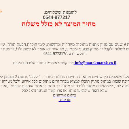
להזמנות ומשלוחים:
ל 
0544-977217
מחיר המוצר לא כולל משלוח
מתוק מתוק חוגגת 9 שנים עם מגוון מתנות מתוקות מיוחדות ומרגשות, לימי הולדת,הבעת תודה, ימ
לשלוח ולקבל זר מתוק צבעוני ומפתיע, אף אחד לא אומר לא לשוקולד!,להזמנת זר
התקשרו: טל:0544-977217
info@matokmatok.co.il
צרו קשר לאימייל ונחזור אליכם בהקדם
הזרים המתוקים שלנו משלבים בין שתיים מ
רופה שכזו? במתוק מתוק תוכלו למצוא מבחר זרים מתוקים לכל אירוע ולכל מטרה! 
תנה לחג, ליומהולדת מתנה ללידה או מתנה כך סתם כי אתם אוהבים להפתיע,ואני 
שלא רוצה שיפתיעו אותו, אז צרו קשר ואנחנו נדאג לכל
צילום אירועים
אריזות