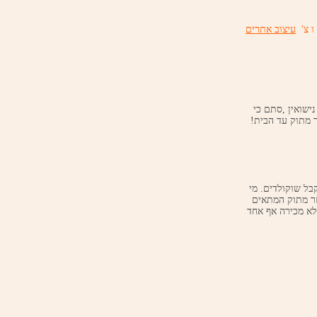
ו צ'
עיצוב אתרים
י נישואין ,סתם כי
 מתוק עד הבית!
הנאות החיים הגדולות ביותר : 1.לקבל מתנות 2.וכמובן לקבל שוקולדים. מי
זר מתוק המתאים
לא מכירה אף אחד